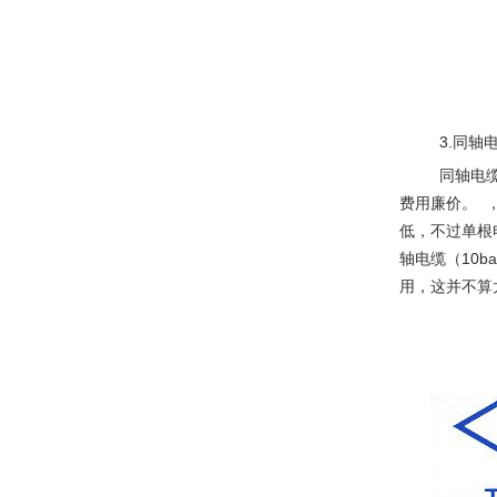
3.同轴
同轴电缆
费用廉价。 
低，不过单根
轴电缆（10
用，这并不算