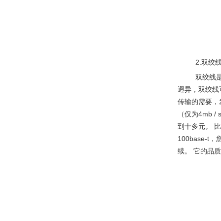
2.双绞
双绞线是
迥异，双绞线可
传输的需要，发
（仅为4mb
到十多元。 比
100base
续。 它的品