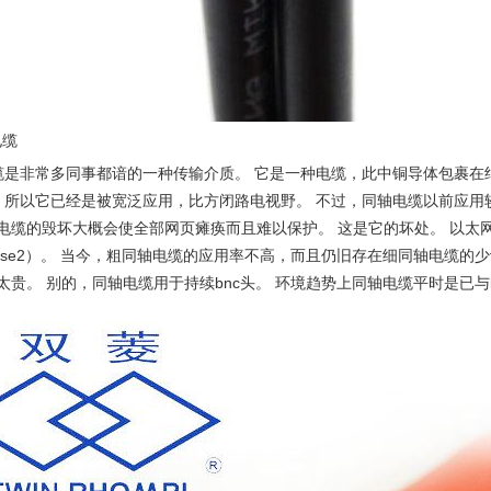
电缆
是非常多同事都谙的一种传输介质。 它是一种电缆，此中铜导体包裹在
，所以它已经是被宽泛应用，比方闭路电视野。 不过，同轴电缆以前应
电缆的毁坏大概会使全部网页瘫痪而且难以保护。 这是它的坏处。 以太网
base2）。 当今，粗同轴电缆的应用率不高，而且仍旧存在细同轴电缆
太贵。 别的，同轴电缆用于持续bnc头。 环境趋势上同轴电缆平时是已与